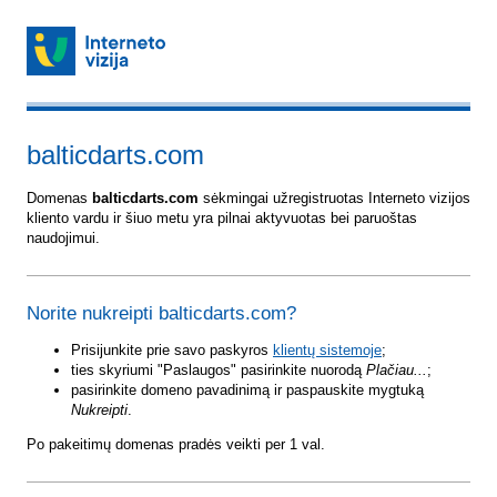
balticdarts.com
Domenas
balticdarts.com
sėkmingai užregistruotas Interneto vizijos
kliento vardu ir šiuo metu yra pilnai aktyvuotas bei paruoštas
naudojimui.
Norite nukreipti balticdarts.com?
Prisijunkite prie savo paskyros
klientų sistemoje
;
ties skyriumi "Paslaugos" pasirinkite nuorodą
Plačiau...
;
pasirinkite domeno pavadinimą ir paspauskite mygtuką
Nukreipti
.
Po pakeitimų domenas pradės veikti per 1 val.