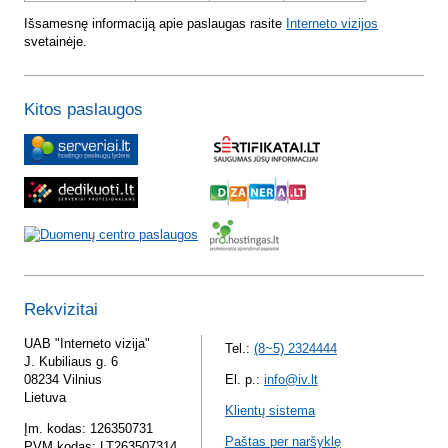
Išsamesnę informaciją apie paslaugas rasite
Interneto vizijos
svetainėje.
Kitos paslaugos
Rekvizitai
UAB "Interneto vizija"
Tel.:
(8~5) 2324444
J. Kubiliaus g. 6
08234 Vilnius
El. p.:
info@iv.lt
Lietuva
Klientų sistema
Įm. kodas: 126350731
Paštas per naršyklę
PVM kodas: LT263507314