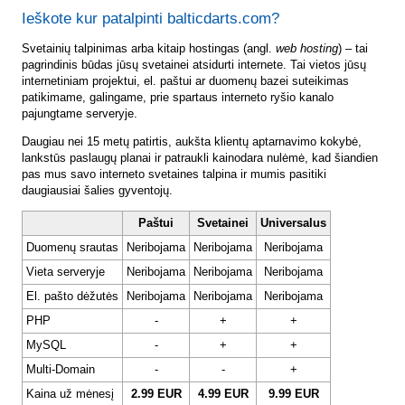
Ieškote kur patalpinti balticdarts.com?
Svetainių talpinimas arba kitaip hostingas (angl.
web hosting
) – tai
pagrindinis būdas jūsų svetainei atsidurti internete. Tai vietos jūsų
internetiniam projektui, el. paštui ar duomenų bazei suteikimas
patikimame, galingame, prie spartaus interneto ryšio kanalo
pajungtame serveryje.
Daugiau nei 15 metų patirtis, aukšta klientų aptarnavimo kokybė,
lankstūs paslaugų planai ir patraukli kainodara nulėmė, kad šiandien
pas mus savo interneto svetaines talpina ir mumis pasitiki
daugiausiai šalies gyventojų.
Paštui
Svetainei
Universalus
Duomenų srautas
Neribojama
Neribojama
Neribojama
Vieta serveryje
Neribojama
Neribojama
Neribojama
El. pašto dėžutės
Neribojama
Neribojama
Neribojama
PHP
-
+
+
MySQL
-
+
+
Multi-Domain
-
-
+
Kaina už mėnesį
2.99 EUR
4.99 EUR
9.99 EUR