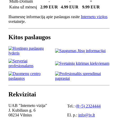
Multi-Domain
-
-
+
Kaina už mėnesį
2.99 EUR
4.99 EUR
9.99 EUR
Išsamesnę informaciją apie paslaugas rasite
Interneto vizijos
svetainėje.
Kitos paslaugos
Rekvizitai
UAB "Interneto vizija"
Tel.:
(8~5) 2324444
J. Kubiliaus g. 6
08234 Vilnius
El. p.:
info@iv.lt