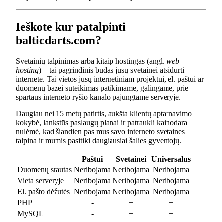
Ieškote kur patalpinti
balticdarts.com?
Svetainių talpinimas arba kitaip hostingas (angl.
web
hosting
) – tai pagrindinis būdas jūsų svetainei atsidurti
internete. Tai vietos jūsų internetiniam projektui, el. paštui ar
duomenų bazei suteikimas patikimame, galingame, prie
spartaus interneto ryšio kanalo pajungtame serveryje.
Daugiau nei 15 metų patirtis, aukšta klientų aptarnavimo
kokybė, lankstūs paslaugų planai ir patraukli kainodara
nulėmė, kad šiandien pas mus savo interneto svetaines
talpina ir mumis pasitiki daugiausiai šalies gyventojų.
Paštui
Svetainei
Universalus
Duomenų srautas
Neribojama
Neribojama
Neribojama
Vieta serveryje
Neribojama
Neribojama
Neribojama
El. pašto dėžutės
Neribojama
Neribojama
Neribojama
PHP
-
+
+
MySQL
-
+
+