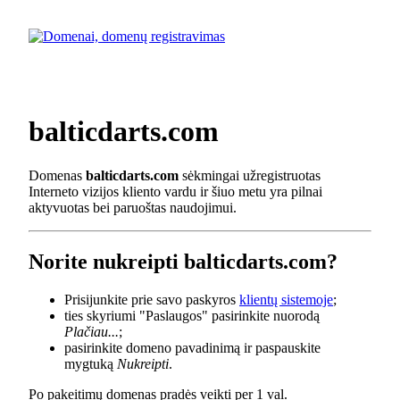
balticdarts.com
Domenas
balticdarts.com
sėkmingai užregistruotas
Interneto vizijos kliento vardu ir šiuo metu yra pilnai
aktyvuotas bei paruoštas naudojimui.
Norite nukreipti balticdarts.com?
Prisijunkite prie savo paskyros
klientų sistemoje
;
ties skyriumi "Paslaugos" pasirinkite nuorodą
Plačiau...
;
pasirinkite domeno pavadinimą ir paspauskite
mygtuką
Nukreipti
.
Po pakeitimų domenas pradės veikti per 1 val.