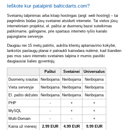
Ieškote kur patalpinti balticdarts.com?
Svetainių talpinimas arba kitaip hostingas (angl.
web hosting
) – tai
pagrindinis būdas jūsų svetainei atsidurti internete. Tai vietos jūsų
internetiniam projektui, el. paštui ar duomenų bazei suteikimas
patikimame, galingame, prie spartaus interneto ryšio kanalo
pajungtame serveryje.
Daugiau nei 15 metų patirtis, aukšta klientų aptarnavimo kokybė,
lankstūs paslaugų planai ir patraukli kainodara nulėmė, kad šiandien
pas mus savo interneto svetaines talpina ir mumis pasitiki
daugiausiai šalies gyventojų.
Paštui
Svetainei
Universalus
Duomenų srautas
Neribojama
Neribojama
Neribojama
Vieta serveryje
Neribojama
Neribojama
Neribojama
El. pašto dėžutės
Neribojama
Neribojama
Neribojama
PHP
-
+
+
MySQL
-
+
+
Multi-Domain
-
-
+
Kaina už mėnesį
2.99 EUR
4.99 EUR
9.99 EUR