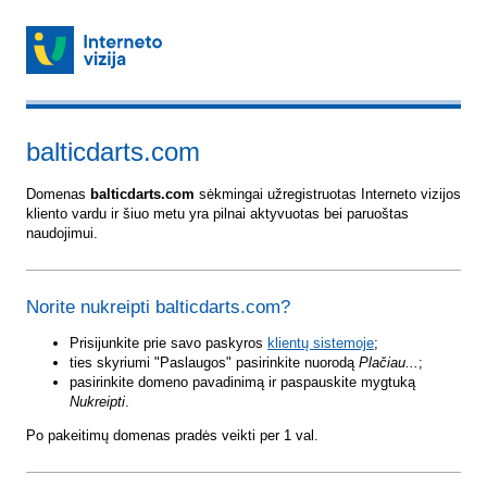
balticdarts.com
Domenas
balticdarts.com
sėkmingai užregistruotas Interneto vizijos
kliento vardu ir šiuo metu yra pilnai aktyvuotas bei paruoštas
naudojimui.
Norite nukreipti balticdarts.com?
Prisijunkite prie savo paskyros
klientų sistemoje
;
ties skyriumi "Paslaugos" pasirinkite nuorodą
Plačiau...
;
pasirinkite domeno pavadinimą ir paspauskite mygtuką
Nukreipti
.
Po pakeitimų domenas pradės veikti per 1 val.