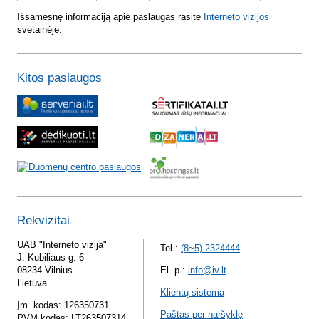
Išsamesnę informaciją apie paslaugas rasite
Interneto vizijos
svetainėje.
Kitos paslaugos
Rekvizitai
UAB "Interneto vizija"
Tel.:
(8~5) 2324444
J. Kubiliaus g. 6
08234 Vilnius
El. p.:
info@iv.lt
Lietuva
Klientų sistema
Įm. kodas: 126350731
Paštas per naršyklę
PVM kodas: LT263507314